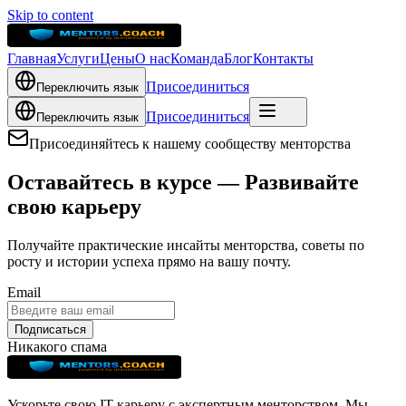
Skip to content
Главная
Услуги
Цены
О нас
Команда
Блог
Контакты
Присоединиться
Переключить язык
Присоединиться
Переключить язык
Присоединяйтесь к нашему сообществу менторства
Оставайтесь в курсе — Развивайте
свою карьеру
Получайте практические инсайты менторства, советы по
росту и истории успеха прямо на вашу почту.
Email
Подписаться
Никакого спама
Ускорьте свою IT-карьеру с экспертным менторством. Мы