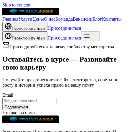
Skip to content
Главная
Услуги
Цены
О нас
Команда
Вакансии
Блог
Контакты
Присоединиться
Переключить язык
Присоединиться
Переключить язык
Присоединяйтесь к нашему сообществу менторства
Оставайтесь в курсе — Развивайте
свою карьеру
Получайте практические инсайты менторства, советы по
росту и истории успеха прямо на вашу почту.
Email
Подписаться
Никакого спама
Ускорьте свою IT-карьеру с экспертным менторством. Мы