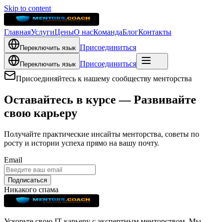
Skip to content
Главная
Услуги
Цены
О нас
Команда
Блог
Контакты
Присоединиться
Переключить язык
Присоединиться
Переключить язык
Присоединяйтесь к нашему сообществу менторства
Оставайтесь в курсе — Развивайте
свою карьеру
Получайте практические инсайты менторства, советы по
росту и истории успеха прямо на вашу почту.
Email
Подписаться
Никакого спама
Ускорьте свою IT-карьеру с экспертным менторством. Мы