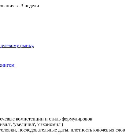
ования за 3 недели
целевому рынку.
кингом.
ючевые компетенции и стиль формулировок
ил', 'увеличил', 'сэкономил')
головки, последовательные даты, плотность ключевых слов