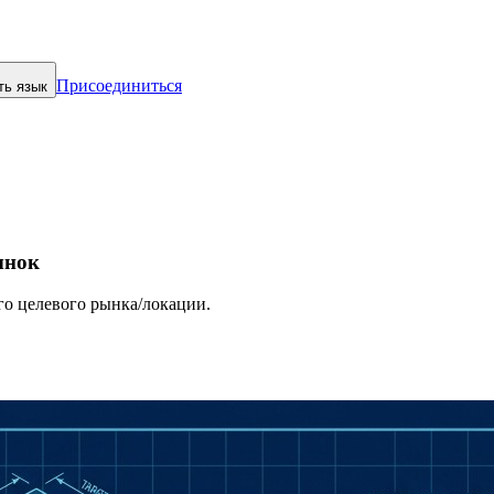
Присоединиться
ть язык
ынок
го целевого рынка/локации.