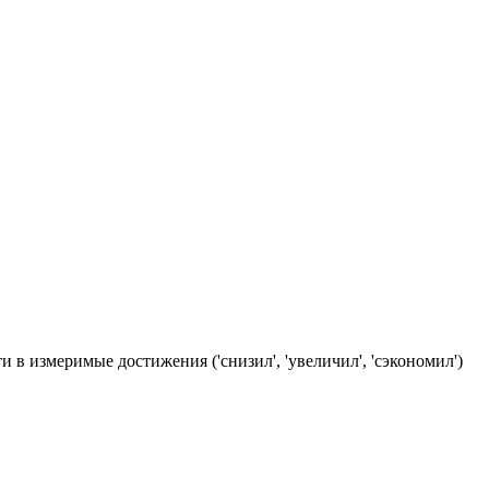
 измеримые достижения ('снизил', 'увеличил', 'сэкономил')