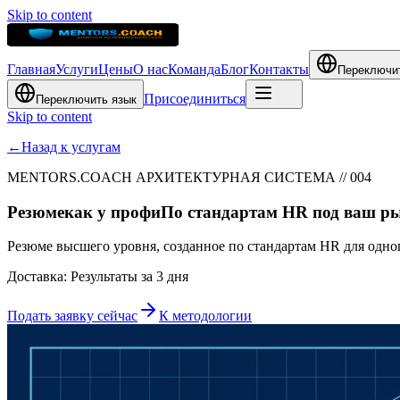
Skip to content
Главная
Услуги
Цены
О нас
Команда
Блог
Контакты
Переключи
Присоединиться
Переключить язык
Skip to content
←
Назад к услугам
MENTORS.COACH АРХИТЕКТУРНАЯ СИСТЕМА // 004
Резюме
как у профи
По стандартам HR под ваш р
Резюме высшего уровня, созданное по стандартам HR для одно
Доставка: Результаты за 3 дня
Подать заявку сейчас
К методологии