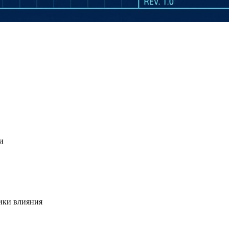
и
ики влияния