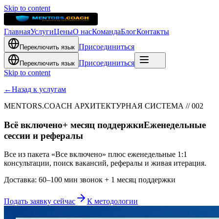
Skip to content
Главная
Услуги
Цены
О нас
Команда
Блог
Контакты
Присоединиться
Переключить язык
Присоединиться
Переключить язык
Skip to content
←
Назад к услугам
MENTORS.COACH АРХИТЕКТУРНАЯ СИСТЕМА // 002
Всё включено
+ месяц поддержки
Еженедельные
сессии и рефералы
Все из пакета «Все включено» плюс еженедельные 1:1
консультации, поиск вакансий, рефералы и живая итерация.
Доставка: 60–100 мин звонок + 1 месяц поддержки
Подать заявку сейчас
К методологии