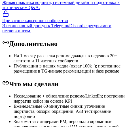
Живая практика кодинга, системный дизайн и подготовка к
техническим Q&A.
Приватное карьерное сообщество
Эксклюзивный доступ к Telegram/Discord с ресурсами и
нетворкингом.
Дополнительно
На 1 месяц: рассылка резюме дважды в неделю в 20+
агентств и 11 частных сообществ
Публикации в наших медиа (охват 100k+); постоянное
размещение в TG-канале рекомендаций и базе резюме
Что мы сделали
Исследование + обновление резюме/LinkedIn; построили
нарратив кейса на основе KPI
Еженедельные 60-минутные синки: уточнение
шортлиста, обзоры обращений, A/B тестирование
портфолио
Знакомства с лидерами PM; персонализированные
сопроводительные письма и DM-скрипты для каждой